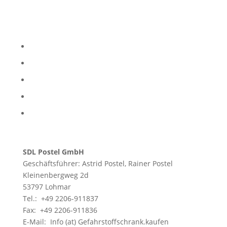
Impressum
Datenschutzerklärung
Kontakt
Inhaltsangabe - Sitemap
AGBs
SDL Postel GmbH
Geschäftsführer: Astrid Postel, Rainer Postel
Kleinenbergweg 2d
53797 Lohmar
Tel.: +49 2206-911837
Fax: +49 2206-911836
E-Mail:
Info (at) Gefahrstoffschrank.kaufen