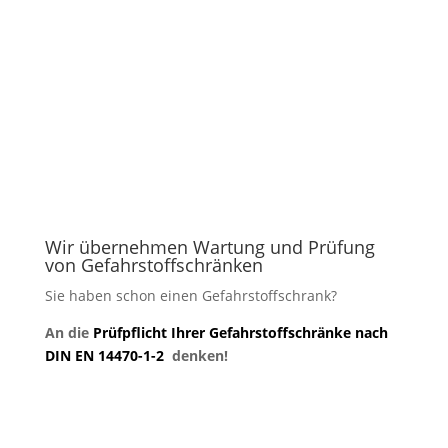
Der Verkauf von Gefahrstoffschränken /
Sicherheitsschränken gehört zu unserem
Leistungsspektrum.
Wenden Sie sich an uns über unser
Kontaktformular
oder an
Info (at)
Gefahrstoffschrank.kaufen
und wir nehmen
kurzfristig Kontakt mit Ihnen auf.
Wir übernehmen Wartung und Prüfung
von Gefahrstoffschränken
Sie haben schon einen Gefahrstoffschrank?
An die
Prüfpflicht Ihrer Gefahrstoffschränke nach
DIN EN 14470-1-2
denken!